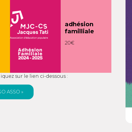
adhésion
familliale
20€
quez sur le lien ci-dessous :
GO ASSO »