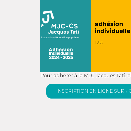
adhésion
individuelle
12€
Pour adhérer à la MJC Jacques Tati, cli
INSCRIPTION EN LIGNE SUR « 