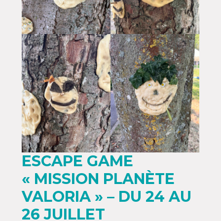
ESCAPE GAME
« MISSION PLANÈTE
VALORIA » – DU 24 AU
26 JUILLET